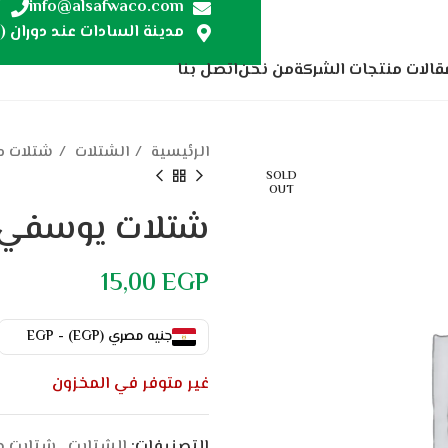
7
info@alsafwaco.com
مدينة السادات عند دوران (ص
قالات منتجات الشركة
من نحن
اتصل بنا
الرئيسية
الشتلات
شتلات م
SOLD
OUT
شتلات يوسفي
15,00
EGP
جنيه مصري (EGP) - EGP
غير متوفر في المخزون
التصنيفات:
الشتلات
,
شتلات م