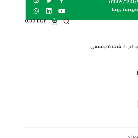
0100571240
ينية) بريما
0
0,00
EGP
والح
شتلات يوسفي
والح