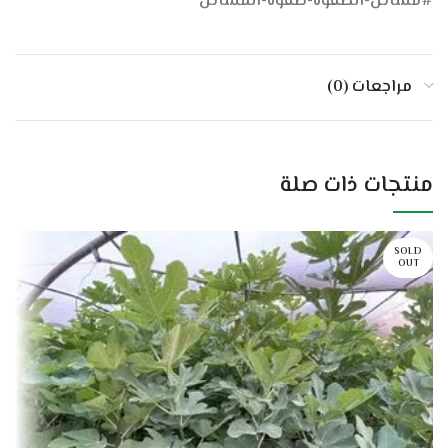
#مشاتل-الصفوة-صفوة-المشاتل
مراجعات (0)
منتجات ذات صلة
SOLD
OUT