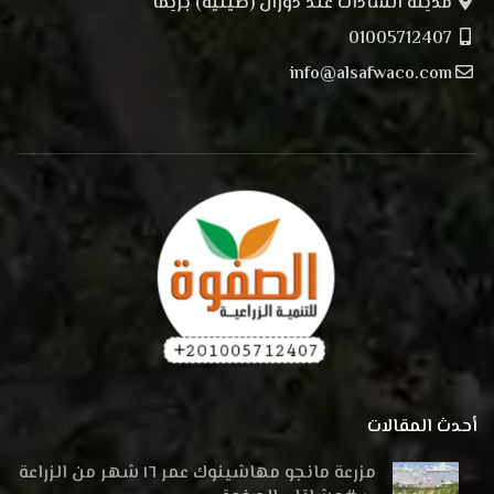
مدينة السادات عند دوران (صينية) بريما
01005712407
info@alsafwaco.com
أحدث المقالات
مزرعة مانجو مهاشينوك عمر ١٦ شهر من الزراعة