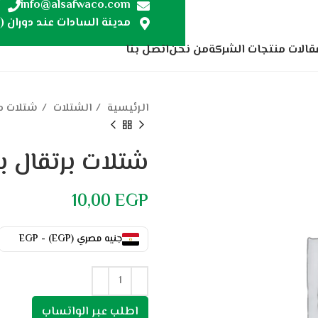
7
info@alsafwaco.com
مدينة السادات عند دوران (ص
قالات منتجات الشركة
من نحن
اتصل بنا
الرئيسية
الشتلات
شتلات م
شتلات برتقال ب
10,00
EGP
جنيه مصري (EGP) - EGP
اطلب عبر الواتساب