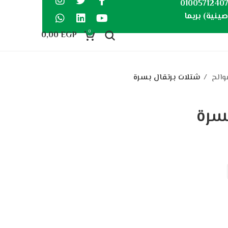
0100571240
ينية) بريما
0
0,00
EGP
والح
شتلات برتقال بسرة
سرة