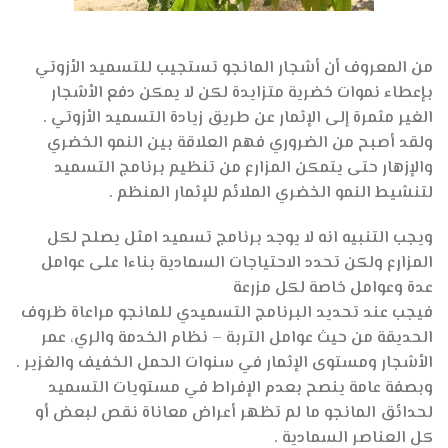
من المعروف أن أشجار المانجو تستجيب للتسميد الأزوتي
بإعطاء نموات خضرية متزايدة لكن لا يمكن دفع الأشجار
الغير مثمرة إلى الإثمار عن طريق زيادة التسميد الأزوتي .
ولقد أصبح من الضروري فهم العلاقة بين النمو الخضري
والإزهار حتى يتمكن المزارع من تنظيم برنامج التسميد
لتنشيط النمو الخضري الملائم للإثمار المنظم .
ويجب التنبيه انه لا يوجد برنامج تسميد امثل يصلح لكل
المزارع ولكن تحدد الاحتياجات السمادية بناءا على عوامل
عدة وعوامل خاصة لكل مزرعة
فيجب عند تحديد البرنامج التسميدي للمانجو مراعاة ظروف
الحديقة من حيث عوامل التربة – نظام الخدمة والري، عمر
الأشجار ومستوى الإثمار في سنوات الحمل الخفيف والغزير .
وبصفة عامة ينصح بعدم الإفراط في مستويات التسميد
لحدائق المانجو ما لم تظهر أعراض معاناة نقص لبعض أو
كل العناصر السمادية .