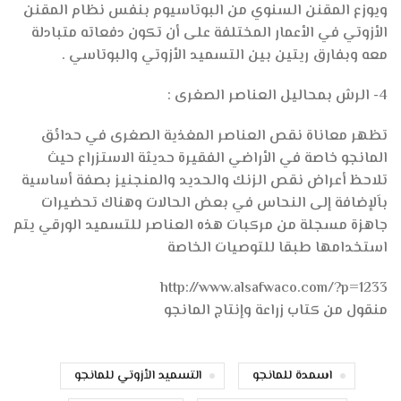
ويوزع المقنن السنوي من البوتاسيوم بنفس نظام المقنن
الأزوتي في الأعمار المختلفة على أن تكون دفعاته متبادلة
معه وبفارق ريتين بين التسميد الأزوتي والبوتاسي .
4- الرش بمحاليل العناصر الصغرى :
تظهر معاناة نقص العناصر المغذية الصغرى في حدائق
المانجو خاصة في الأراضي الفقيرة حديثة الاستزراع حيث
تلاحظ أعراض نقص الزنك والحديد والمنجنيز بصفة أساسية
باَلإضافة إلى النحاس في بعض الحالات وهناك تحضيرات
جاهزة مسجلة من مركبات هذه العناصر للتسميد الورقي يتم
استخدامها طبقا للتوصيات الخاصة
http://www.alsafwaco.com/?p=1233
منقول من كتاب زراعة وإنتاج المانجو
اسمدة للمانجو
التسميد الأزوتي للمانجو