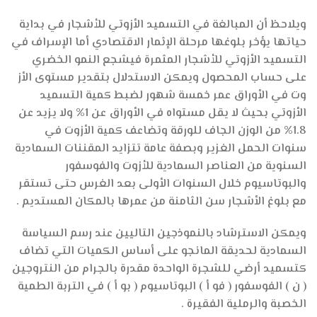
ويلاحظ أن المبالغة في التسميد الأزوتي للأشجار في بداية
حياتها يؤخر بلوغها مرحلة الإثمار الاقتصادي أما الإسراف في
التسميد الأزوتي للأشجار المثمرة فيشجع النمو الخضري
على حساب المحصول ويمكن الاستدلال بتقدير مستوى الأز
وت في الأوراق عمر خمسة شهور لضبط كمية التسميد
الأزوتي بحيث لا يقل مستواه في الأوراق عن 1% ولا يزيد عن
1.8% من الوزن الجاف للورقة وتضاعف كمية الأزوت في
سنوات الحمل الغزير وبصفة عامة تتزايد المقننات السمادية
السنوية من العناصر السمادية للأزوت والفوسفور
والبوتاسيوم خلال السنوات الأولى بعد الغرس حتى تستقر
مع بلوغ الأشجار سن الثامنة من عمرها بالمكان المستديم .
ويمكن الاسترشاد بالنموذجين التاليين عند رسم السياسة
السمادية لحديقة المانجو على أساس الكميات التي تضاف
كتسميد أرضي للشجرة الواحدة مقدرة بالجرام من النتروجين
( ن ) الفوسفور ( فو أ ) البوتاسيوم ( بو أ ) في التربة الطمية
الخصبة والرملية الفقيرة .