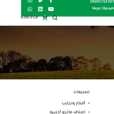
0100571240
ينية) بريما
0
0,00
EGP
تصنيفات
أفكار وتجارب
اصناف مانجو أجنبية