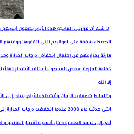
لا شك أن مزارعى المانجو هذه الأيام يضعون أيديهم
الصعداء شفقة على اموالهم التى انفقوها ووقتهم ا
كارثة بمزارعهم من احتمال انخفاض درجات الحرارة وحد
كفاءة المزرعة ونقص المحصول أو تلف الأشجار نهائيا 
إلا الله
وكلما دارت عقارب الزمان وأتت هذه الأيام يتبادر إلى الأ
التى حدثت عام 2008 عندما انخفضت درجات الحرارة إلى أقل من الصفر مما
أدى إلى تجمد العصارة داخل أنسجة أشجار المانجو و انفج