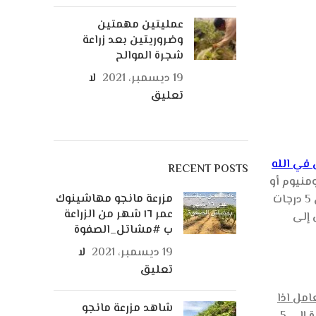
عمليتين مهمتين
وضروريتين بعد زراعة
شجرة الموالح
19 ديسمبر، 2021
لا
تعليق
 في الله
RECENT POSTS
منيوم أو
مزرعة مانجو مهاشينوك
زيت الفولك ولكن وقايتها محدودة فى درجات حرارة معينة عند درجة حرارة من 5 إلى 10 درجات . أما إذا انخفضت الحرارة عن 5 درجات
عمر ١٦ شهر من الزراعة
 إلى
ب #مشاتل_الصفوة
19 ديسمبر، 2021
لا
تعليق
امل اذا
شاهد مزرعة مانجو