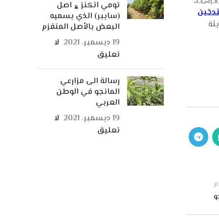
نزلت درجة الحرارة إلى 5 درجة مئوية ليقوم بتشغيل البئر أو تكون أكثر تطورا ف تعمل أوتوماتيكيا عند نزول درجات الحرارة إلى 5
تومي اتكنز ؏ اصل
تدخين
(سايبر) الذي يسميه
ثة
البعض بالأصل المتقزم
19 ديسمبر، 2021
لا
تعليق
رسالة الى مزارعي
المانجو في الوطن
العربي
19 ديسمبر، 2021
لا
تعليق
م
و