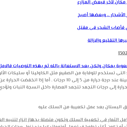
 مكان لأخر فبعض المزارع
لأشجار .، وبعضها أصبح
بس فأصاب الشجر فى مقتل
ا التقليع والازالة
وبة بمكان ولكن بعد الاستعانة بالله ثم بهذه التوصيات فالامل
تى تستخدم للوقاية من الصقيع مثل الكاولينا أو سليكات الألو
رارة إلى درجات التجمد تتجمد العصارة داخل انسجة النبات وتؤدي
ق البستان بعد عمل تكعيبة من السلك عليه
الثمار فى تكعيبة السلك وتكون متصلة بجهاز انزار لتنبيه الع