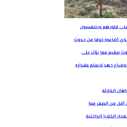
 على قلوبهم ويتنفسون
لذي أضاعوه خوفا من حدوث
وث صقيع مما يؤثر على
وضياع جهد لايعلم مقداره
ذهان الكارثة
ار الخلايا الداخلية