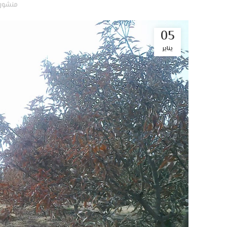
منشور
05
يناير