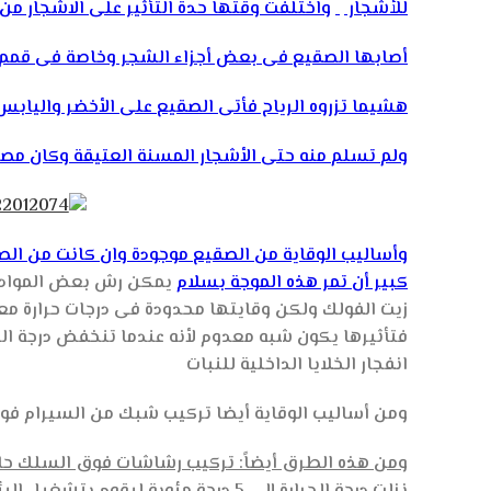
للأشجار
واختلفت وقتها حدة التأثير على الاشجار من
أصابها الصقيع فى بعض أجزاء الشجر وخاصة فى قمم ا
هشيما تزروه الرياح فأتى الصقيع على الأخضر واليا
ولم تسلم منه حتى الأشجار المسنة العتيقة وكان مصيره
وأساليب الوقاية من الصقيع موجودة وان كانت من الصع
كبير أن تمر هذه الموجة بسلام
يمكن رش بعض المواد ال
فتأثيرها يكون شبه معدوم لأنه عندما تنخفض درجة الح
انفجار الخلايا الداخلية للنبات
ومن أساليب الوقاية أيضا تركيب شبك من السيرام فو
ومن هذه الطرق أيضاً: تركيب رشاشات فوق السلك حامل 