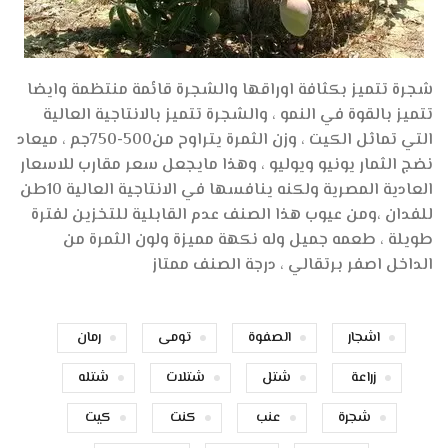
شجرة تتميز بكثافة اوراقها والشجرة قائمة منتظمة وايضا
تتميز بالقوة في النمو ، والشجرة تتميز بالانتاجية العالية
التي تماثل الكيت ، وزن الثمرة يتراوح من500-750جم ، ميعاد
نضج الثمار يونيو ويوليو ، وهذا مايجعل سعر مقارب للاسعار
العادية المصرية ولكنه ينافسها في الانتاجية العالية 10طن
للفدان ،ومن عيوب هذا الصنف عدم القابلية للتخزين لفترة
طويلة ، طعمه جميل وله نكهة مميزة ولون الثمرة من
الداخل اصفر برتقالي ، درجة الصنف ممتاز
اشجار
الصفوة
تومى
رمان
زراعة
شتل
شتلات
شتله
شجرة
عنب
كنت
كيت