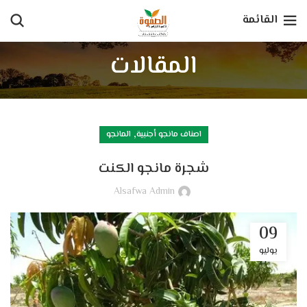
القائمة
المقالات
,
اصناف مانجو أجنبية
المانجو
شجرة مانجو الكنت
Alsafwa Admin
09
يوليو