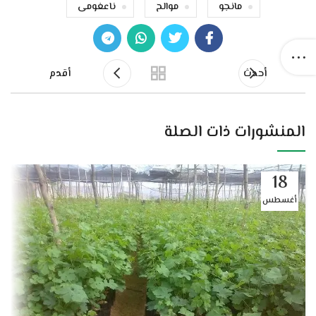
مانجو
موالح
ناعغومى
أحدث
أقدم
المنشورات ذات الصلة
18
أغسطس