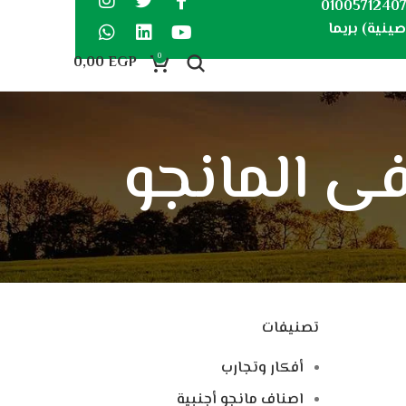
0100571240
ينية) بريما
0
0,00
EGP
تصنيفات
أفكار وتجارب
اصناف مانجو أجنبية