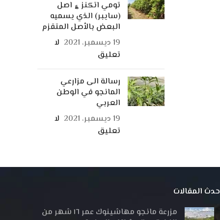
تومي اتكنز ؏ اصل
(سايبر) الذي يسميه
البعض بالأصل المتقزم
19 ديسمبر، 2021
لا
تعليق
رسالة الى مزارعي
المانجو في الوطن
العربي
19 ديسمبر، 2021
لا
تعليق
حدث المقالات
مزرعة مانجو مهاشينوك عمر ١٦ شهر من