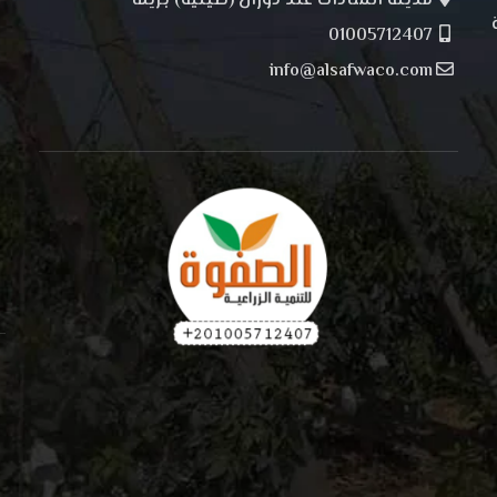
مدينة السادات عند دوران (صينية) بريما
01005712407
info@alsafwaco.com