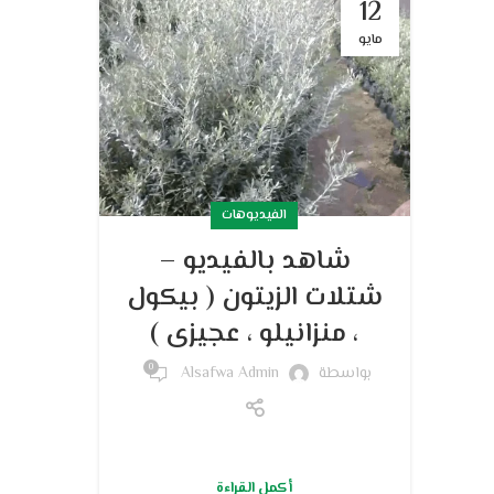
12
مايو
الفيديوهات
شاهد بالفيديو –
شتلات الزيتون ( بيكول
، منزانيلو ، عجيزى )
0
بواسطة
Alsafwa Admin
أكمل القراءة