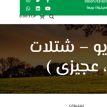
0100571240
ينية) بريما
0
0,00
EGP
الفيديو – شتلات
، عجيزى )
تصنيفات