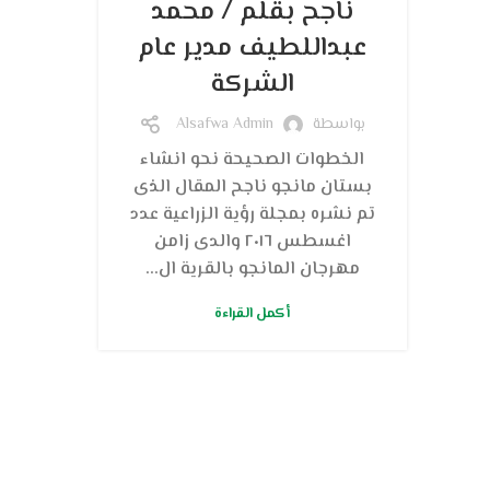
ناجح بقلم / محمد
عبداللطيف مدير عام
الشركة
بواسطة
Alsafwa Admin
الخطوات الصحيحة نحو انشاء
بستان مانجو ناجح المقال الذى
تم نشره بمجلة رؤية الزراعية عدد
اغسطس ٢٠١٦ والدى زامن
مهرجان المانجو بالقرية ال...
أكمل القراءة