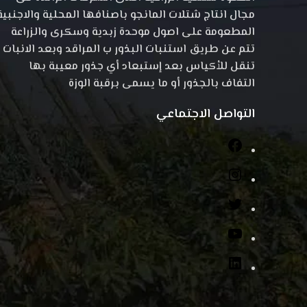
مجال انتاج شتلات المانجو باصنافها المحلية والاجنبية
المطعومة على اصول موحدة زبدية وسكرى والزراعة
تتم عن طريق استنبات البذور ب المراقد وبعد الانبات
تنقل للأكياس بعد إستبعاد أي جذور معيبة بها
التفاف بالجذور أو ما يسمى برقبة الوزة
التواصل الاجتماعي