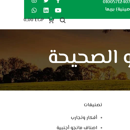
0100571240
ينية) بريما
0
0,00
EGP
تصنيفات
أفكار وتجارب
اصناف مانجو أجنبية