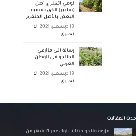
تومي اتكنز ؏ اصل
(سايبر) الذي يسميه
البعض بالأصل المتقزم
19 ديسمبر، 2021
لا
تعليق
رسالة الى مزارعي
المانجو في الوطن
العربي
19 ديسمبر، 2021
لا
تعليق
حدث المقالات
مزرعة مانجو مهاشينوك عمر ١٦ شهر من