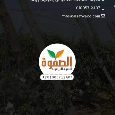
مدينة السادات عند دوران (صينية) بريما
01005712407
info@alsafwaco.com