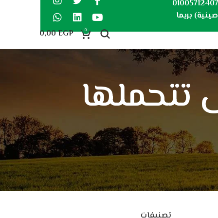
0100571240
ينية) بريما
0
0,00
EGP
حة التى تتحملها
تصنيفات