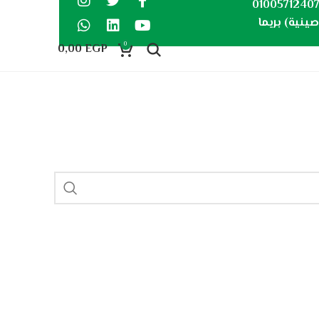
0100571240
ينية) بريما
0
0,00
EGP