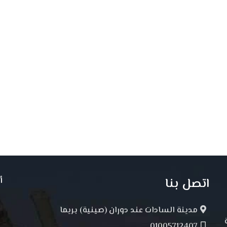
اتصل بنا
أ
مدينة السادات عند دوران (صينية) بريما
01005712407