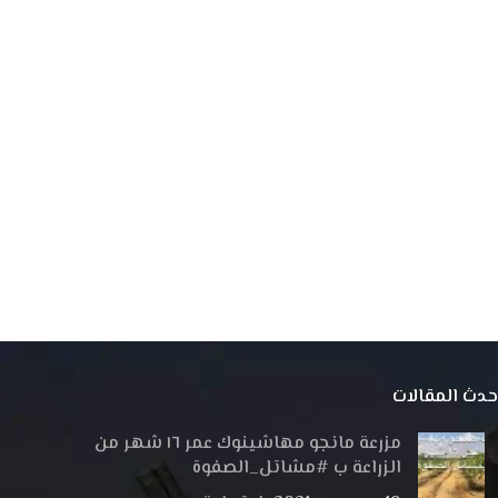
حدث المقالات
مزرعة مانجو مهاشينوك عمر ١٦ شهر من
الزراعة ب #مشاتل_الصفوة