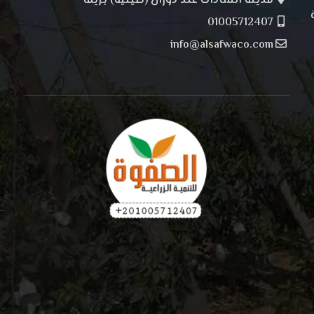
مدينة السادات عند دوران (صينية) بريما
01005712407
info@alsafwaco.com