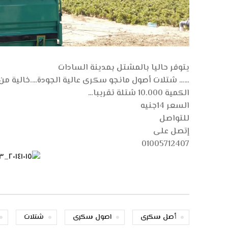
يتوفر حاليا بالمشتل بمدينة السادات
…… شتلات أصول مانجو سكرى عالية الجودة….خالية من 
الكمية 10.000 شتلة تقريبا…
السعر 14جنيه
للتواصل
إتصل على
01005712407
أصل سكرى
اصول سكرى
شتلات