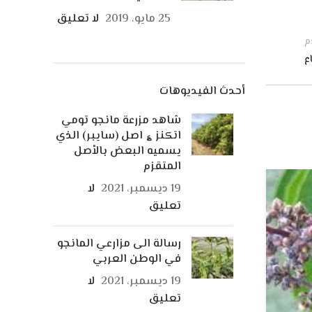
25 مايو، 2019
لا تعليق
م
ع
أحدث الفيديوهات
شاهد مزرعة مانجو تومي
اتكنز ؏ اصل (سايبر) الذي
يسميه البعض بالأصل
المتقزم
22
19 ديسمبر، 2021
لا
تعليق
فبراير
رسالة الى مزارعي المانجو
في الوطن العربي
19 ديسمبر، 2021
لا
تعليق