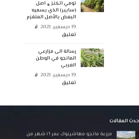
تومي اتكنز ؏ اصل
(سايبر) الذي يسميه
البعض بالأصل المتقزم
19 ديسمبر، 2021
لا
تعليق
رسالة الى مزارعي
المانجو في الوطن
العربي
19 ديسمبر، 2021
لا
تعليق
حدث المقالات
مزرعة مانجو مهاشينوك عمر ١٦ شهر من