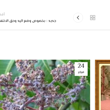
أقد
جديد : بخصوص وضع اليد وحق الانتفا
24
فبراير