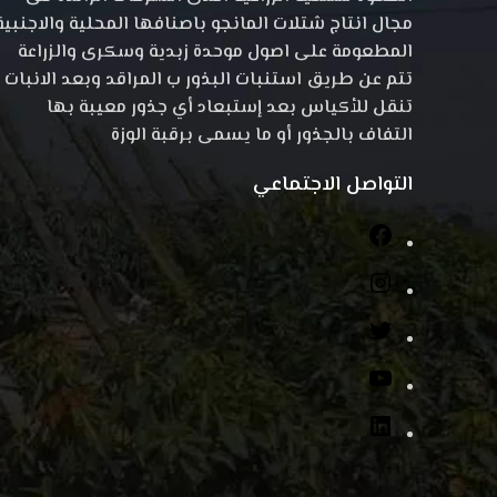
مجال انتاج شتلات المانجو باصنافها المحلية والاجنبية
المطعومة على اصول موحدة زبدية وسكرى والزراعة
تتم عن طريق استنبات البذور ب المراقد وبعد الانبات
تنقل للأكياس بعد إستبعاد أي جذور معيبة بها
التفاف بالجذور أو ما يسمى برقبة الوزة
التواصل الاجتماعي