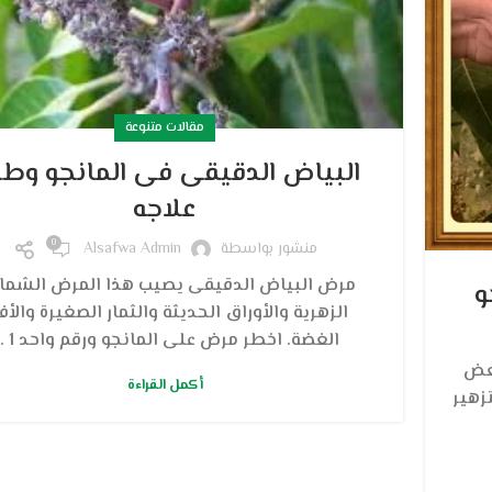
مقالات متنوعة
البياض الدقيقى فى المانجو وط
علاجه
0
منشور بواسطة
Alsafwa Admin
مرض البياض الدقيقى يصيب هذا المرض الشمار
و
الزهرية والأوراق الحديثة والثمار الصغيرة والأف
الغضة. اخطر مرض على المانجو ورقم واحد 1 ...
بعض
أكمل القراءة
زهير