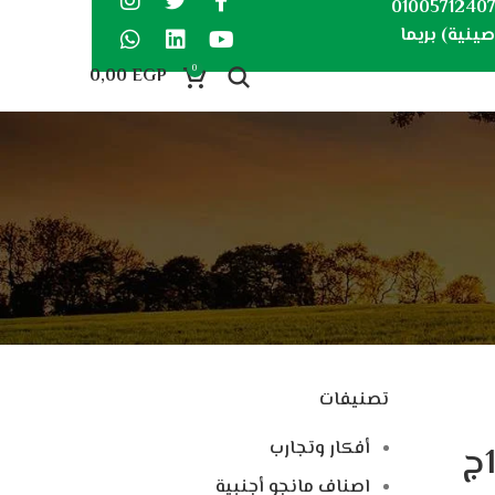
0100571240
ينية) بريما
0
0,00
EGP
تصنيفات
أفكار وتجارب
اصناف مانجو أجنبية