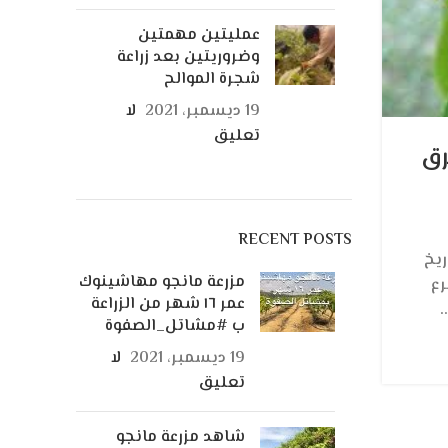
عمليتين مهمتين
وضروريتين بعد زراعة
شجرة الموالح
19 ديسمبر، 2021
لا
المانجو
تعليق
رق
مسافات زراعة المانجو الاجنبى
والمحلى
0
منشور بواسطة
Alsafwa Admin
RECENT POSTS
يخ
مزرعة مانجو مهاشينوك
رع
(60 شجرة / فدان) 
عمر ١٦ شهر من الزراعة
فدان ) ومن المعروف ان المانجو من الا...
ب #مشاتل_الصفوة
أكمل القراءة
19 ديسمبر، 2021
لا
تعليق
شاهد مزرعة مانجو